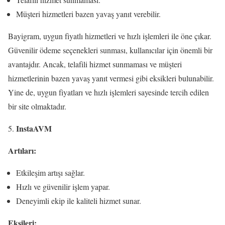
Müşteri hizmetleri bazen yavaş yanıt verebilir.
Bayigram, uygun fiyatlı hizmetleri ve hızlı işlemleri ile öne çıkar.
Güvenilir ödeme seçenekleri sunması, kullanıcılar için önemli bir
avantajdır. Ancak, telafili hizmet sunmaması ve müşteri
hizmetlerinin bazen yavaş yanıt vermesi gibi eksikleri bulunabilir.
Yine de, uygun fiyatları ve hızlı işlemleri sayesinde tercih edilen
bir site olmaktadır.
InstaAVM
Artıları:
Etkileşim artışı sağlar.
Hızlı ve güvenilir işlem yapar.
Deneyimli ekip ile kaliteli hizmet sunar.
Eksileri: