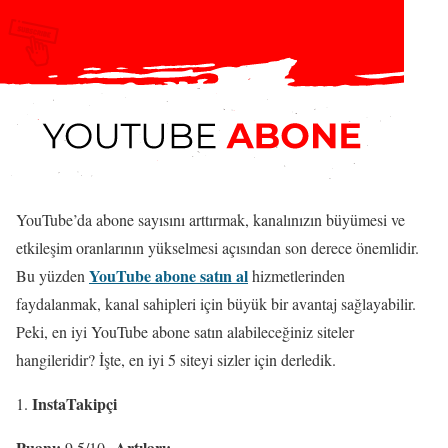
YouTube’da abone sayısını arttırmak, kanalınızın büyümesi ve
etkileşim oranlarının yükselmesi açısından son derece önemlidir.
YouTube abone satın al
Bu yüzden
hizmetlerinden
faydalanmak, kanal sahipleri için büyük bir avantaj sağlayabilir.
Peki, en iyi YouTube abone satın alabileceğiniz siteler
hangileridir? İşte, en iyi 5 siteyi sizler için derledik.
InstaTakipçi
Puanı:
Artıları:
9.5/10