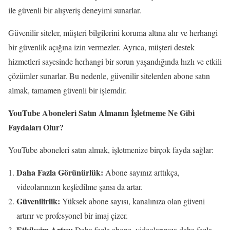
ile güvenli bir alışveriş deneyimi sunarlar.
Güvenilir siteler, müşteri bilgilerini koruma altına alır ve herhangi
bir güvenlik açığına izin vermezler. Ayrıca, müşteri destek
hizmetleri sayesinde herhangi bir sorun yaşandığında hızlı ve etkili
çözümler sunarlar. Bu nedenle, güvenilir sitelerden abone satın
almak, tamamen güvenli bir işlemdir.
YouTube Aboneleri Satın Almanın İşletmeme Ne Gibi
Faydaları Olur?
YouTube aboneleri satın almak, işletmenize birçok fayda sağlar:
Daha Fazla Görünürlük:
Abone sayınız arttıkça,
videolarınızın keşfedilme şansı da artar.
Güvenilirlik:
Yüksek abone sayısı, kanalınıza olan güveni
artırır ve profesyonel bir imaj çizer.
Etkileşim Artışı:
Daha fazla abone, videolarınıza daha fazla