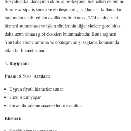
Sosyalmarka, deneyimli ekibi ve profesyonel hizmetleri ile bilinir.
Sorunsuz sipariş süreci ve etkileşim artışı sağlaması, kullanıcılar
tarafından takdir edilen özellikleridir. Ancak, 7/24 canlı destek
hizmeti sunmaması ve işlem sürelerinin diğer sitelere göre biraz
daha uzun olması gibi eksikleri bulunmaktadır. Buna rağmen,
YouTube abone arttırma ve etkileşim artışı sağlama konusunda
etkili bir hizmet sunar.
Bayigram
Puanı:
Artıları:
8.5/10
Uygun fiyatlı hizmetler sunar.
Hızlı işlem yapar.
Güvenilir ödeme seçenekleri mevcuttur.
Eksileri:
Telafili hizmet sunmaması.