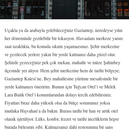
Uçakla ya da arabayla gelebileceğiniz Gaziantep, neredeyse yılın
her döneminde gezilebilir bir lokasyon. Havaalanı merkeze yarım
saat uzaklıkta, bu konuda sıkıntı yaşamazsınız. Şehir merkezine
ve gezilecek yerlere yakın bir yerde kalmanız daha güzel ol
ur.
Şehirde gezeceğiniz pek çok mekan, mahalle ve müze Şahinbey
ilçesinde yer alıyor. Hem şehir merkezine hem de tarihi bölgeye,
Gaziantep Kalesi’ne, Bey mahallesine yürüme mesafesinde bir
yerde kalmanızı öneririm. Bunun için Tuğcan Otel’i ve Melek
Lara Butik Otel’i konumlarından dolayı tercih edebilirsiniz.
Fiyatları biraz daha yüksek olsa da bütçe sorununuz yoksa
mutlaka Hışvahan’a da bakın. Burası tarihi bir han ve artık otel
olarak işletiliyor. Lüks, konfor, lezzet ve tarihi inceliklerin hepsi
burada birleşmiş gibi. Kalmazsanız dahi restoranına bir şans