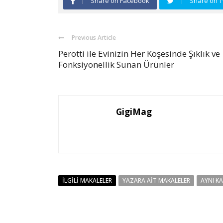
Share on Facebook
Share on T
Previous Article
Perotti ile Evinizin Her Köşesinde Şıklık ve
Fonksiyonellik Sunan Ürünler
GigiMag
İLGILI MAKALELER
YAZARA AIT MAKALELER
AYNI K