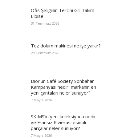
Ofis Şıklığının Tercihi Gri Takım
Elbise
31 Temmuz 2026
Toz dolum makinesi ne işe yarar?
28 Temmuz 2026
Dior’un Café Society Sonbahar
Kampanyası nedir, markanın en
yeni çantaları neler sunuyor?
7 Mayıs 2026
SKIMS’in yeni koleksiyonu nedir
ve Fransız Rivierası esintili
parçalar neler sunuyor?
7 Mayıs 2026