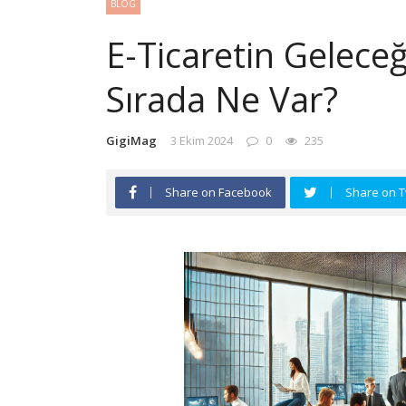
BLOG
E-Ticaretin Geleceğ
Sırada Ne Var?
GigiMag
3 Ekim 2024
0
235
Share on Facebook
Share on T